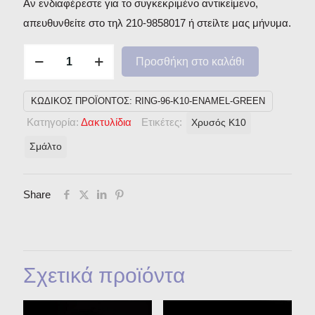
Αν ενδιαφέρεστε για το συγκεκριμένο αντικείμενο,
απευθυνθείτε στο τηλ 210-9858017 ή στείλτε μας μήνυμα.
Ζω
Προσθήκη στο καλάθι
για
να
ΚΩΔΙΚΌΣ ΠΡΟΪΌΝΤΟΣ:
RING-96-K10-ENAMEL-GREEN
βλέπω
Κατηγορία:
Δακτυλίδια
Ετικέτες:
Χρυσός Κ10
-
Σμάλτο
Χρυσός
Κ10,
Σμάλτο
Share
ποσότητα
Σχετικά προϊόντα