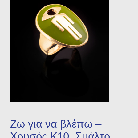
Μικρογλυπτική
Προτομή
Χρηστικά Αντικείμενα
Βιβλία
Ζω για να βλέπω –
Χρυσός Κ10, Σμάλτο