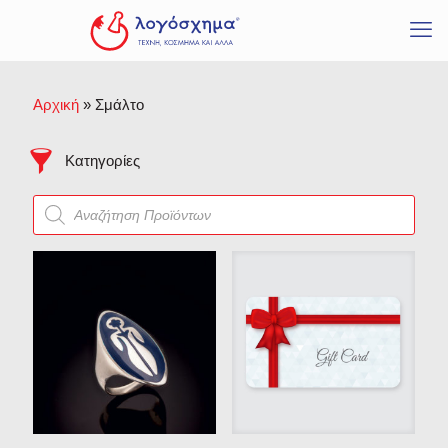
Προϊόντα σε προσφορά
Δακτυλίδια
Μενταγιόν
Βραχιόλια
Αρχική
»
Σμάλτο
Σκουλαρίκια
Σταυροί
Κατηγορίες
Ζωγραφική
Products
Γλυπτική
search
Ανάγλυφα
Η σκιά που έπαψε να
είναι
Μικρογλυπτική
Προτομή
Εμείς είμαι
Γλυπτά Λογόσχημα
Όλα ξεκινούν παίζοντας