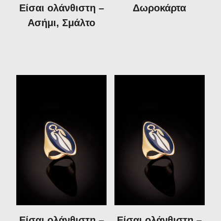
Χρηστικά Αντικείμενα
Είσαι ολάνθιστη –
Δωροκάρτα
Βιβλία
Ασήμι, Σμάλτο
LODE - Design
Aντικείμενα
Είσαι ολάνθιστη –
Είσαι ολάνθιστη –