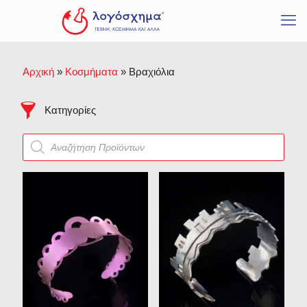
Κοσμήματα
Προϊόντα σε προσφορά
Καθαρισμός
Δακτυλίδια
Μενταγιόν
Αρχική
»
Κοσμήματα
»
Βραχιόλια
Βραχιόλια
Σκουλαρίκια
Κατηγορίες
Σταυροί
Products
Ζωγραφική
search
Γλυπτική
Μικρογλυπτική
Προτομή
Εμείς είμαι
Γλυπτά Λογόσχημα
Όλα ξεκινούν παίζοντας
Ανάγλυφα
Η σκιά που έπαψε να