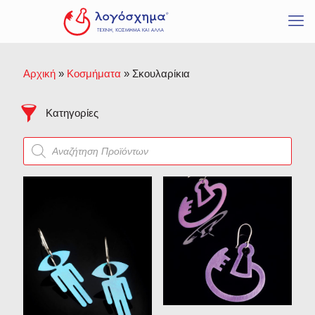
Κοσμήματα
Προϊόντα σε προσφορά
Καθαρισμός
Δακτυλίδια
Μενταγιόν
Αρχική
»
Κοσμήματα
»
Σκουλαρίκια
Βραχιόλια
Σκουλαρίκια
Κατηγορίες
Σταυροί
Products
Ζωγραφική
search
Γλυπτική
Εμείς είμαι
Γλυπτά Λογόσχημα
Όλα ξεκινούν παίζοντας
Ανάγλυφα
Η σκιά που έπαψε να
είναι
Μικρογλυπτική