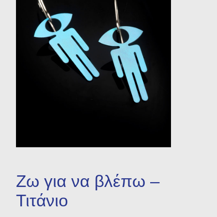
Η σκιά που έπαψε να
είναι
Μικρογλυπτική
Προτομή
Ζω για να βλέπω –
Τιτάνιο