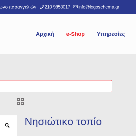
φωνο παραγγελιών
210 9858017
info@logoschema.gr
Αρχική
e-Shop
Υπηρεσίες
Νησιώτικο τοπίο