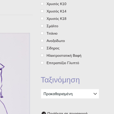
Χρυσός Κ10
Χρυσός Κ14
Χρυσός Κ18
Σμάλτο
Τιτάνιο
Ανοξείδωτο
Σίδηρος
Ηλεκτροστατική Βαφή
Επιτραπέζιο Γλυπτό
Ταξινόμηση
Προϊόντα σε προσφορά