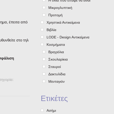
Η σκιά που έπαψε να είναι
Μικρογλυπτική
Προτομή
ημα, έπειτα από
Χρηστικά Αντικείμενα
Βιβλία
LODE - Design Aντικείμενα
υθυνθείτε στο τηλ
Κοσμήματα
Βραχιόλια
ασφάλιση
Σκουλαρίκια
Σταυροί
Δακτυλίδια
τηγορία:
Μενταγιόν
Ετικέτες
Ασήμι