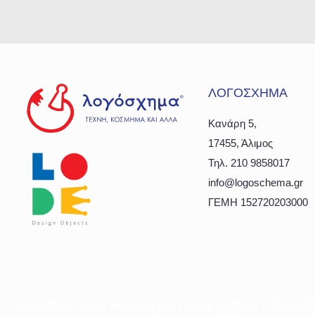
ΛΟΓΟΣΧΗΜΑ
Κανάρη 5,
17455, Άλιμος
Τηλ. 210 9858017
info@logoschema.gr
ΓΕΜΗ 152720203000
Copyright ©
2026 Λογόσχημα |
Όροι Χρήσης
|
Πολιτικ