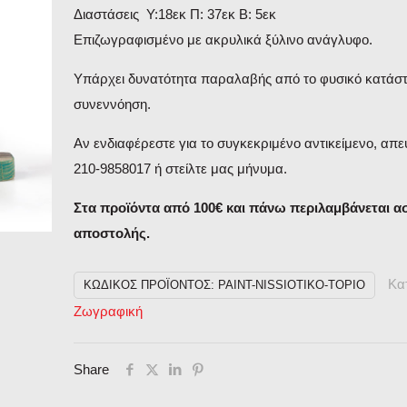
Διαστάσεις Υ:18εκ Π: 37εκ Β: 5εκ
Επιζωγραφισμένο με ακρυλικά ξύλινο ανάγλυφο.
Υπάρχει δυνατότητα παραλαβής από το φυσικό κατάστ
συνεννόηση.
Αν ενδιαφέρεστε για το συγκεκριμένο αντικείμενο, απε
210-9858017 ή στείλτε μας μήνυμα.
Στα προϊόντα από 100€ και πάνω περιλαμβάνεται 
αποστολής.
Κα
ΚΩΔΙΚΌΣ ΠΡΟΪΌΝΤΟΣ:
PAINT-NISSIOTIKO-TOPIO
Ζωγραφική
Share