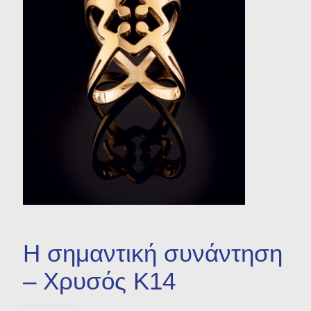
Μικρογλυπτική
Προτομή
Χρηστικά Αντικείμενα
Βιβλία
Η σημαντική συνάντηση
– Χρυσός Κ14