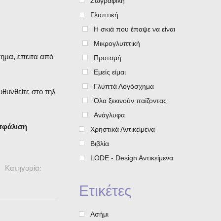
Ζωγραφική
Γλυπτική
Η σκιά που έπαψε να είναι
Μικρογλυπτική
ημα, έπειτα από
Προτομή
Εμείς είμαι
Γλυπτά Λογόσχημα
υθυνθείτε στο τηλ
Όλα ξεκινούν παίζοντας
Ανάγλυφα
ασφάλιση
Χρηστικά Αντικείμενα
Βιβλία
LODE - Design Aντικείμενα
Κατηγορία:
Ετικέτες
Ασήμι