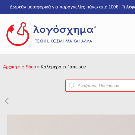
Δωρεάν μεταφορικά για παραγγελίες πάνω από 100€ | Τηλέ
Αρχική
»
e-Shop
»
Καλημέρα επ’ άπειρον
Products
search