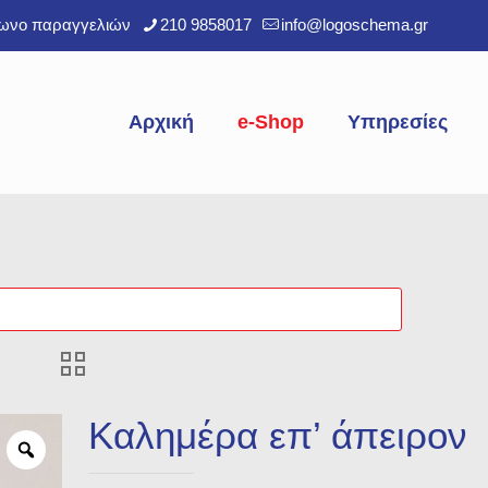
φωνο παραγγελιών
210 9858017
info@logoschema.gr
Αρχική
e-Shop
Υπηρεσίες
Καλημέρα επ’ άπειρον