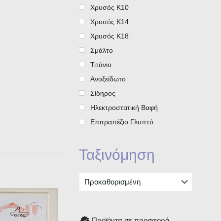
Χρυσός Κ10
Χρυσός Κ14
Χρυσός Κ18
Σμάλτο
Τιτάνιο
Ανοξείδωτο
Σίδηρος
Ηλεκτροστατική Βαφή
Επιτραπέζιο Γλυπτό
Ταξινόμηση
Προϊόντα σε προσφορά