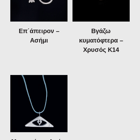
Επ΄άπειρον –
Βγάζω
Ασήμι
κυματόφτερα –
Χρυσός Κ14