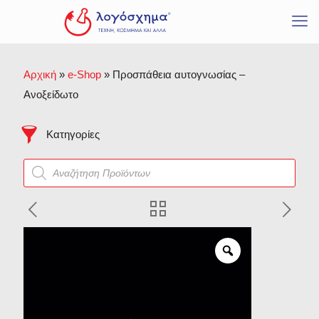
Προϊόντα σε προσφορά
Δακτυλίδια
Μενταγιόν
Βραχιόλια
Αρχική
»
e-Shop
»
Προσπάθεια αυτογνωσίας –
Σκουλαρίκια
Ανοξείδωτο
Σταυροί
Ζωγραφική
Κατηγορίες
Γλυπτική
Products
Όλα ξεκινούν παίζοντας
search
Ανάγλυφα
Η σκιά που έπαψε να
είναι
Μικρογλυπτική
Προτομή
Εμείς είμαι
Γλυπτά Λογόσχημα