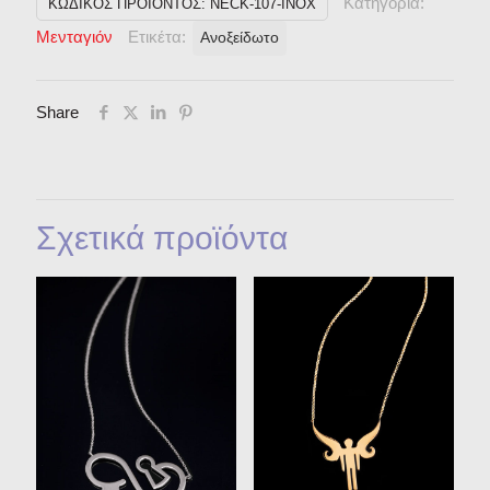
Κατηγορία:
ΚΩΔΙΚΌΣ ΠΡΟΪΌΝΤΟΣ:
NECK-107-INOX
Μενταγιόν
Ετικέτα:
Ανοξείδωτο
Share
Σχετικά προϊόντα