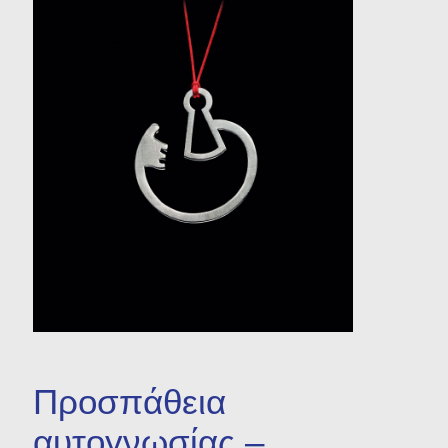
Χρηστικά Αντικείμενα
Βιβλία
LODE - Design
Aντικείμενα
Προσπάθεια
αυτογνωσίας –