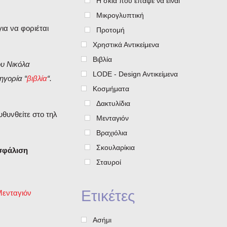
Η σκιά που έπαψε να είναι
Μικρογλυπτική
ια να φοριέται
Προτομή
Χρηστικά Αντικείμενα
Βιβλία
ου Νικόλα
LODE - Design Aντικείμενα
ηγορία “
βιβλία
“.
Κοσμήματα
Δακτυλίδια
υθυνθείτε στο τηλ
Μενταγιόν
Βραχιόλια
Σκουλαρίκια
ασφάλιση
Σταυροί
Ετικέτες
Μενταγιόν
Ασήμι