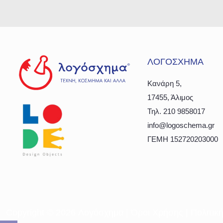
ΛΟΓΟΣΧΗΜΑ
Κανάρη 5,
17455, Άλιμος
Τηλ. 210 9858017
info@logoschema.gr
ΓΕΜΗ 152720203000
Copyright ©
2026 Λογόσχημα |
Όροι Χρήσης
|
Πολιτικ