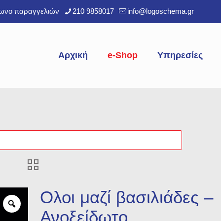
φωνο παραγγελιών
210 9858017
info@logoschema.gr
Αρχική
e-Shop
Υπηρεσίες
Ολοι μαζί βασιλιάδες –
Ανοξείδωτο