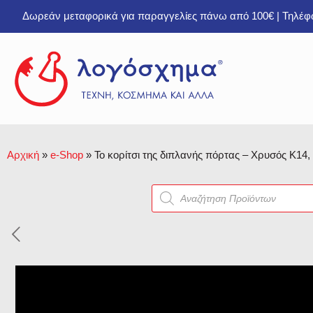
Δωρεάν μεταφορικά για παραγγελίες πάνω από 100€ | Τηλέ
Αρχική
»
e-Shop
»
Το κορίτσι της διπλανής πόρτας – Χρυσός Κ14,
Products
search