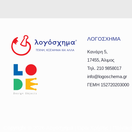
ΛΟΓΟΣΧΗΜΑ
Κανάρη 5,
17455, Άλιμος
Τηλ. 210 9858017
info@logoschema.gr
ΓΕΜΗ 152720203000
Copyright ©
2026 Λογόσχημα |
Όροι Χρήσης
|
Πολιτικ