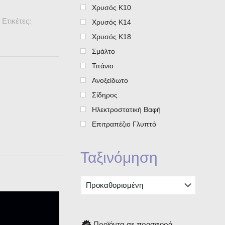
Χρυσός Κ10
Ετικέτες:
Χρυσός Κ14
Χρυσός Κ18
Σμάλτο
Τιτάνιο
Ανοξείδωτο
Σίδηρος
Ηλεκτροστατική Βαφή
Επιτραπέζιο Γλυπτό
Ταξινόμηση
Προϊόντα σε προσφορά