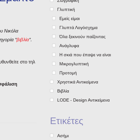
Ζωγραφική
Γλυπτική
Εμείς είμαι
Γλυπτά Λογόσχημα
ου Νικόλα
Όλα ξεκινούν παίζοντας
ηγορία “
βιβλία
“.
Ανάγλυφα
Η σκιά που έπαψε να είναι
υθυνθείτε στο τηλ
Μικρογλυπτική
Προτομή
Χρηστικά Αντικείμενα
ασφάλιση
Βιβλία
LODE - Design Aντικείμενα
Ετικέτες
Ασήμι