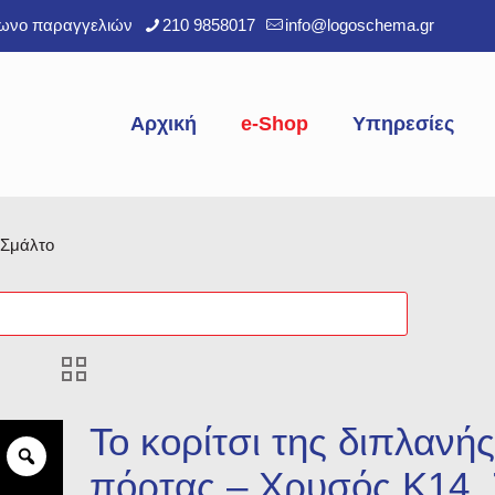
φωνο παραγγελιών
210 9858017
info@logoschema.gr
Αρχική
e-Shop
Υπηρεσίες
 Σμάλτο
Το κορίτσι της διπλανή
πόρτας – Χρυσός Κ14,