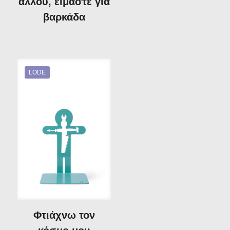
αλλού, είμαστε για
βαρκάδα
LODE
Φτιάχνω τον