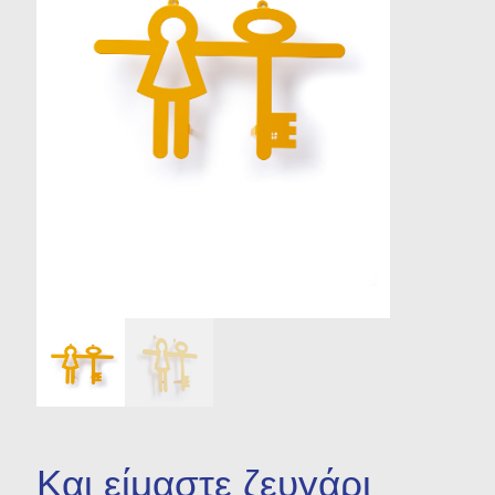
Σκουλαρίκια
Σταυροί
Δακτυλίδια
Μενταγιόν
Και είμαστε ζευγάρι