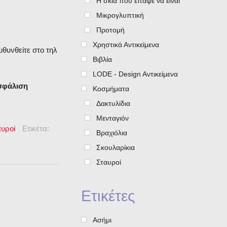
Η σκιά που έπαψε να είναι
Μικρογλυπτική
Προτομή
Χρηστικά Αντικείμενα
υθυνθείτε στο τηλ
Βιβλία
LODE - Design Aντικείμενα
ασφάλιση
Κοσμήματα
Δακτυλίδια
Μενταγιόν
αυροί
Ετικέτα:
Βραχιόλια
Σκουλαρίκια
Σταυροί
Ετικέτες
Ασήμι