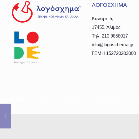
ΛΟΓΟΣΧΗΜΑ
Κανάρη 5,
17455, Άλιμος
Τηλ. 210 9858017
info@logoschema.gr
ΓΕΜΗ 152720203000
Copyright ©
2026 Λογόσχημα |
Όροι Χρήσης
|
Πολιτικ