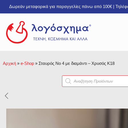
Δωρεάν μεταφορικά για παραγγελίες πάνω από 100€ | Τηλέ
Αρχική
»
e-Shop
»
Σταυρός Νο 4 με διαμάντι – Χρυσός Κ18
Products
search