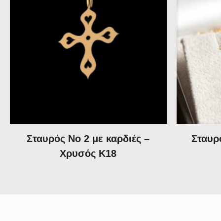
Σταυρός Νο 2 με καρδιές –
Σταυρό
Χρυσός Κ18