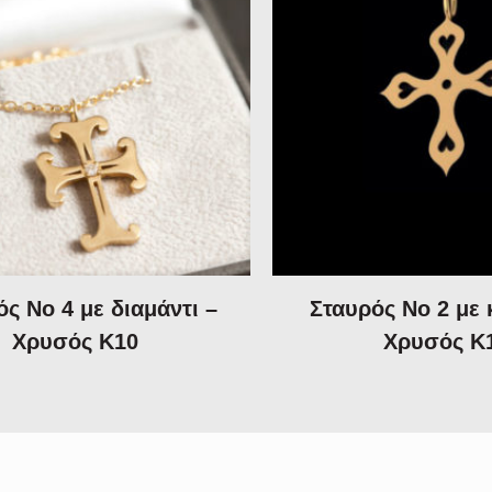
ς Νο 4 με διαμάντι –
Σταυρός Νο 2 με 
Χρυσός Κ10
Χρυσός Κ