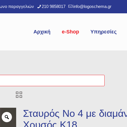
φωνο παραγγελιών
210 9858017
info@logoschema.gr
Αρχική
e-Shop
Υπηρεσίες
Σταυρός Νο 4 με διαμάν
Χρυσός Κ18