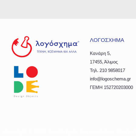
ΛΟΓΟΣΧΗΜΑ
Κανάρη 5,
17455, Άλιμος
Τηλ. 210 9858017
info@logoschema.gr
ΓΕΜΗ 152720203000
Copyright ©
2026 Λογόσχημα |
Όροι Χρήσης
|
Πολιτικ