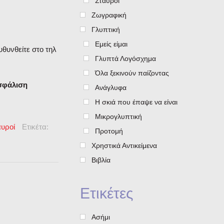
Σταυροί
Ζωγραφική
Γλυπτική
Εμείς είμαι
υθυνθείτε στο τηλ
Γλυπτά Λογόσχημα
Όλα ξεκινούν παίζοντας
ασφάλιση
Ανάγλυφα
Η σκιά που έπαψε να είναι
Μικρογλυπτική
αυροί
Ετικέτα:
Προτομή
Χρηστικά Αντικείμενα
Βιβλία
Ετικέτες
Ασήμι