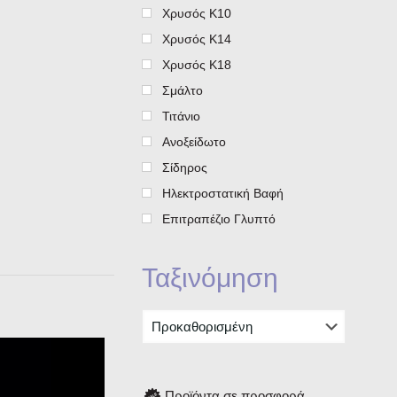
Χρυσός Κ10
Χρυσός Κ14
Χρυσός Κ18
Σμάλτο
Τιτάνιο
Ανοξείδωτο
Σίδηρος
Ηλεκτροστατική Βαφή
Επιτραπέζιο Γλυπτό
Ταξινόμηση
Προϊόντα σε προσφορά