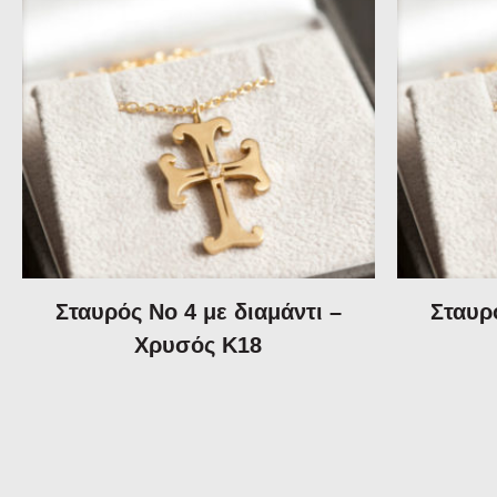
Σταυρός Νο 4 με διαμάντι –
Σταυρό
Χρυσός Κ18