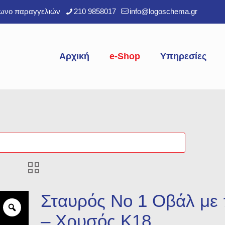
φωνο παραγγελιών
210 9858017
info@logoschema.gr
Αρχική
e-Shop
Υπηρεσίες
Σταυρός Νο 1 Οβάλ με 
– Χρυσός Κ18