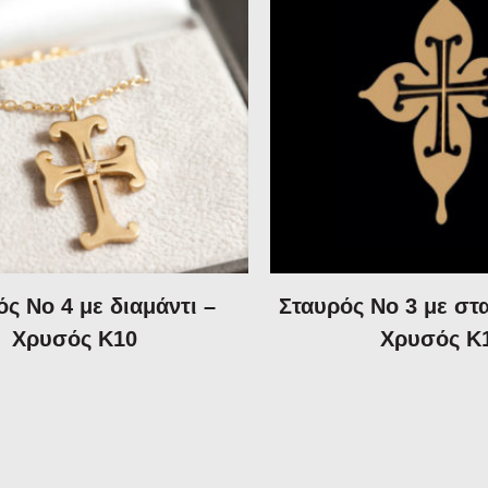
ς Νο 4 με διαμάντι –
Σταυρός Νο 3 με στ
Χρυσός Κ10
Χρυσός Κ