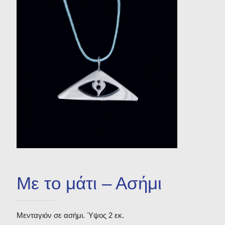
Βραχιόλια
Σκουλαρίκια
Σταυροί
Δακτυλίδια
Με το μάτι – Ασήμι
Μενταγιόν σε ασήμι. Ύψος 2 εκ.