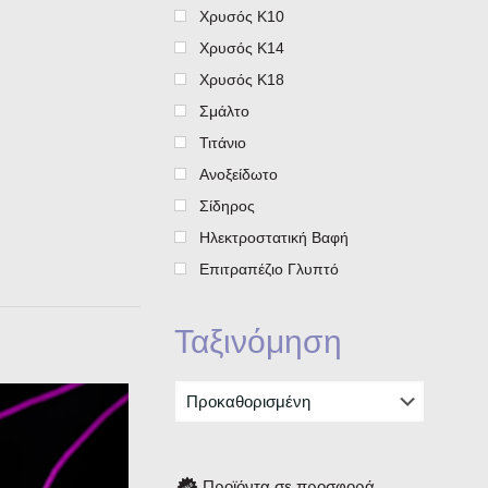
Χρυσός Κ10
Χρυσός Κ14
Χρυσός Κ18
Σμάλτο
Τιτάνιο
Ανοξείδωτο
Σίδηρος
Ηλεκτροστατική Βαφή
Επιτραπέζιο Γλυπτό
Ταξινόμηση
Προϊόντα σε προσφορά