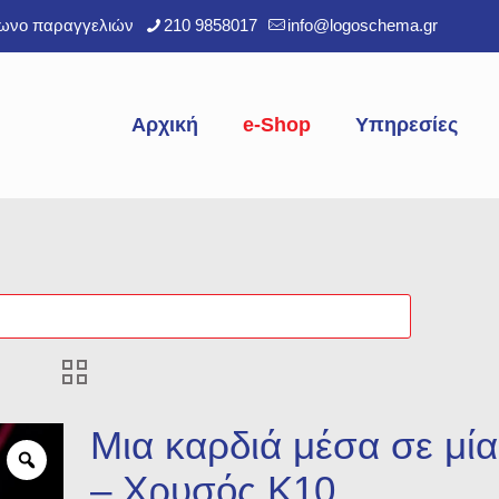
φωνο παραγγελιών
210 9858017
info@logoschema.gr
Αρχική
e-Shop
Υπηρεσίες
Μια καρδιά μέσα σε μία
– Χρυσός Κ10