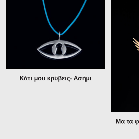
Κάτι μου κρύβεις- Ασήμι
Μα τα φ