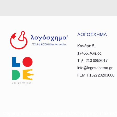
ΛΟΓΟΣΧΗΜΑ
Κανάρη 5,
17455, Άλιμος
Τηλ. 210 9858017
info@logoschema.gr
ΓΕΜΗ 152720203000
Copyright ©
2026 Λογόσχημα |
Όροι Χρήσης
|
Πολιτικ