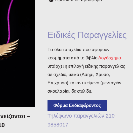
Ειδικές Παραγγελίες
Για όλα τα σχέδια που αφορούν
κοσμήματα από το βιβλίο
Λογόσχημα
υπάρχει η επιλογή ειδικής παραγγελίας
σε σχέδιο, υλικό (Ασήμι, Χρυσό,
Επίχρυσο) και αντικείμενο (μενταγιόν,
σκουλαρίκι, δακτυλίδι).
Φόρμα Ενδιαφέροντος
Τηλέφωνο παραγγελιών 210
νείζονται –
9858017
10