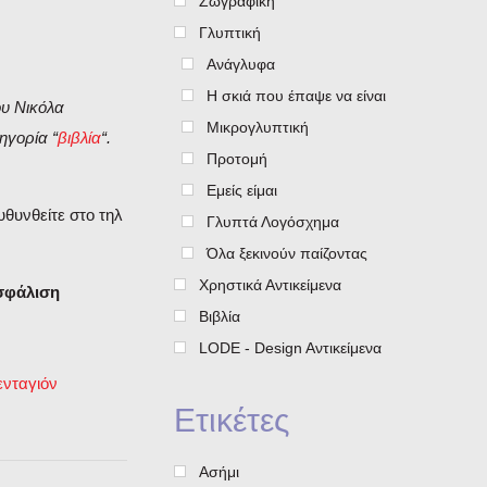
Ζωγραφική
Γλυπτική
Ανάγλυφα
Η σκιά που έπαψε να είναι
ου Νικόλα
Μικρογλυπτική
ηγορία “
βιβλία
“.
Προτομή
Εμείς είμαι
υθυνθείτε στο τηλ
Γλυπτά Λογόσχημα
Όλα ξεκινούν παίζοντας
Χρηστικά Αντικείμενα
ασφάλιση
Βιβλία
LODE - Design Aντικείμενα
νταγιόν
Ετικέτες
Ασήμι