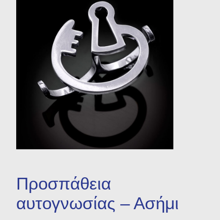
Μενταγιόν
Βραχιόλια
Σκουλαρίκια
Σταυροί
Προσπάθεια
αυτογνωσίας – Ασήμι